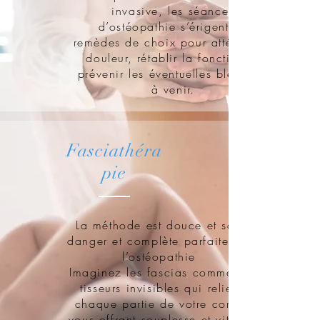
invasive, les séances
d’ostéopathie s’érigent en
remèdes de choix pour atténuer la
douleur, rétablir la fonction et
prévenir les éventuelles blessures
à venir.
Fasciathéra
pie
La méthode est douce et sans
danger et complète parfaitement
l’ostéopathie
Imaginez les fascias comme les
tisseurs invisibles qui relient
chaque partie de votre corps,
vous offrant souplesse et vitalité