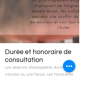
ou psychiquement exigeants ou
impliquant de longues heures
devant écran, les collaborateurs
peuvent vite souffrir de fatigue,
de tensions et voir leur motivation
chuter.
Durée et honoraire de
consultation
Les séances d’ostéopathie durent 30
minutes ou une heure. Les honoraires
de consultations sont de de 60 euros
pour les séances courtes et de
100euros pour les longues.
Si votre état de santé nécessite plus
de temps, par exemple si vous êtes