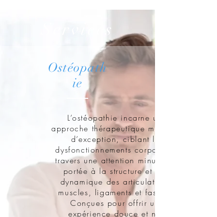
Services
Ostéopath
ie
L’ostéopathie incarne une
approche thérapeutique manuelle
d’exception, ciblant les
dysfonctionnements corporels à
travers une attention minutieuse
portée à la structure et à la
dynamique des articulations,
muscles, ligaments et fascias.
Conçues pour offrir une
expérience douce et non