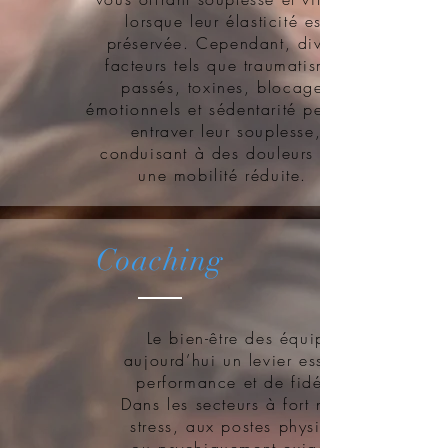
lorsque leur élasticité est
préservée. Cependant, divers
facteurs tels que traumatismes
passés, toxines, blocages
émotionnels et sédentarité peuvent
entraver leur souplesse,
conduisant à des douleurs et à
une mobilité réduite.
Coaching
Le bien-être des équipes est
aujourd’hui un levier essentiel de
performance et de fidélisation
Dans les secteurs à fort niveau de
stress, aux postes physiquement